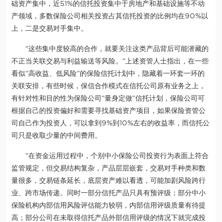
础资产集中，近51%的信托投资集中于房地产和基础设施等不动
产领域，多数保险公司相关投资占其信托投资的比例均在90%以
上，二是交易对手集中。
“这些集中度较高的合作，就要关注这类产品背后可能潜藏的
不正当关联交易与利益输送等风险。”上述资管人士指出，在一些
看似“高收益、低风险”的保险信托计划中，隐藏着一环套一环的
关联安排，有些时候，保信合作模式在信托公司原有业务之上，
有针对性和目的性为保险公司“量身定做”信托计划，保险公司可
根据自己的投资偏好和需要寻找基础资产项目，如果保险资管公
司自己作为投资人，可以拿到9%到10%左右的收益率，而信托公
司只是收取少量的中间费用。
“在资金运用过程中，个别中小保险公司投资行为表面上符合
监管规定，但交易结构复杂，产品层层嵌套，交易对手种类和数
量很多，交易链条延长，底层资产难以看透，可能加剧风险跨行
业、跨市场传递。同时一部分信托产品只具有预评级；部分中小
保险机构内部信用风险评估能力较弱，内部信用评级质量有待提
高；部分公司在未取得信托产品外部信用评级的情况下就完成投