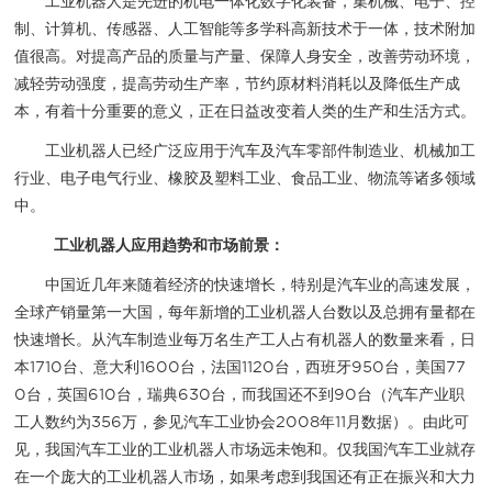
工业机器人是先进的机电一体化数字化装备，集机械、电子、控
制、计算机、传感器、人工智能等多学科高新技术于一体，技术附加
值很高。对提高产品的质量与产量、保障人身安全，改善劳动环境，
减轻劳动强度，提高劳动生产率，节约原材料消耗以及降低生产成
本，有着十分重要的意义，正在日益改变着人类的生产和生活方式。
工业机器人已经广泛应用于汽车及汽车零部件制造业、机械加工
行业、电子电气行业、橡胶及塑料工业、食品工业、物流等诸多领域
中。
工业机器人应用趋势和市场前景：
中国近几年来随着经济的快速增长，特别是汽车业的高速发展，
全球产销量第一大国，每年新增的工业机器人台数以及总拥有量都在
快速增长。从汽车制造业每万名生产工人占有机器人的数量来看，日
本1710台、意大利1600台，法国1120台，西班牙950台，美国77
0台，英国610台，瑞典630台，而我国还不到90台（汽车产业职
工人数约为356万，参见汽车工业协会2008年11月数据）。由此可
见，我国汽车工业的工业机器人市场远未饱和。仅我国汽车工业就存
在一个庞大的工业机器人市场，如果考虑到我国还有正在振兴和大力